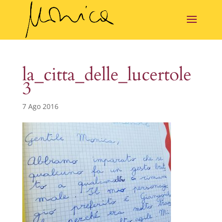
la_citta_delle_lucertole
3
7 Ago 2016